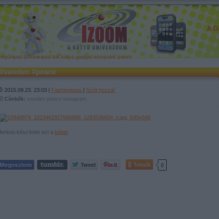
A D
mp3 ipod Iphone ipod tok kütyü gadget computer izoom
#sweden #peace
2015.09.23. 23:03 |
Fashionistas
|
Szólj hozzá!
Címkék:
sweden
peace
instagram
fentosi készítette ezt a
képet
.
Tetszik
0