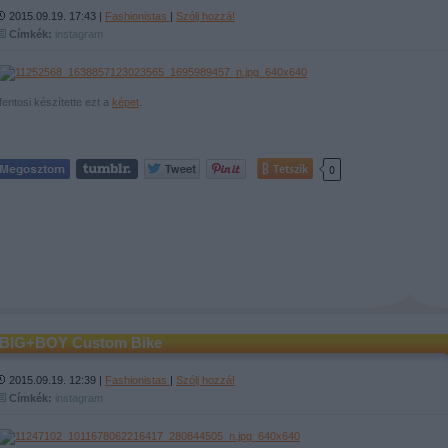
2015.09.19. 17:43 |
Fashionistas
|
Szólj hozzá!
Címkék:
instagram
fentosi készítette ezt a
képet
.
Tetszik
0
BIG+BOY Custom Bike
2015.09.19. 12:39 |
Fashionistas
|
Szólj hozzá!
Címkék:
instagram