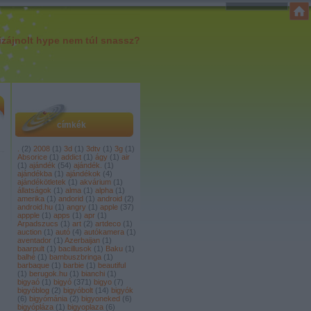
izájnolt hype nem túl snassz?
címkék
.
(
2
)
2008
(
1
)
3d
(
1
)
3dtv
(
1
)
3g
(
1
)
Absorice
(
1
)
addict
(
1
)
ágy
(
1
)
air
(
1
)
ajándék
(
54
)
ajándék.
(
1
)
ajándékba
(
1
)
ajándékok
(
4
)
ajándékötletek
(
1
)
akvárium
(
1
)
állatságok
(
1
)
alma
(
1
)
alpha
(
1
)
amerika
(
1
)
andorid
(
1
)
android
(
2
)
android.hu
(
1
)
angry
(
1
)
apple
(
37
)
appple
(
1
)
apps
(
1
)
apr
(
1
)
Arpadszucs
(
1
)
art
(
2
)
artdeco
(
1
)
auction
(
1
)
autó
(
4
)
autókamera
(
1
)
aventador
(
1
)
Azerbaijan
(
1
)
baarpult
(
1
)
bacillusok
(
1
)
Baku
(
1
)
balhé
(
1
)
bambuszbringa
(
1
)
barbaque
(
1
)
barbie
(
1
)
beautiful
(
1
)
berugok.hu
(
1
)
bianchi
(
1
)
bigyaó
(
1
)
bigyó
(
371
)
bigyo
(
7
)
bigyóblog
(
2
)
bigyóbolt
(
14
)
bigyók
(
6
)
bigyómánia
(
2
)
bigyoneked
(
6
)
bigyópláza
(
1
)
bigyoplaza
(
6
)