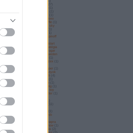
rádió
(
1
)
reklám
(
1
)
rekord
(
1
)
repüló
(
1
)
repülő
(
3
)
resale
(
27
)
retro
(
1
)
retyó
(
1
)
roadshow
(
1
)
robot
(
3
)
romkocsma
(
1
)
rss
(
1
)
rubik
(
6
)
ruhacsere
(
1
)
sakk
(
1
)
Seikopulsemeter
(
1
)
sejt
(
1
)
seo
(
1
)
shop
(
4
)
shtrend
(
2
)
shuffle
(
1
)
sí
(
1
)
singlespeed
(
1
)
ski
(
1
)
sky
(
2
)
só
(
1
)
social
(
2
)
sodoku
(
1
)
SoloYOLO
(
1
)
sony
(
1
)
sör
(
1
)
sörnyitó
(
1
)
soundhead
(
1
)
spinoff
(
1
)
spoonfed
(
1
)
sport
(
4
)
springtime
(
1
)
stanahuja
(
1
)
start
(
1
)
starwars
(
1
)
store
(
2
)
stratégia
(
1
)
stressz
(
1
)
suck uk
(
1
)
sugar
(
1
)
süti
(
1
)
swarowsky
(
1
)
sweden
(
2
)
swimmer
(
1
)
számitógép
(
1
)
szavazás
(
2
)
szek.org
(
1
)
szex
(
1
)
Szigetfestival
(
2
)
szilikon
(
1
)
szilveszter
(
1
)
szófa
(
1
)
szuper
(
1
)
tablet
(
1
)
tagxedo
(
1
)
találmányok
(
1
)
távirányító
(
1
)
tea
(
1
)
tech
(
4
)
technet
(
2
)
tegek
(
1
)
tekcős
(
1
)
teknőc
(
1
)
telefon
(
6
)
timeline
(
1
)
tok
(
5
)
tokyo
(
1
)
töltők
(
1
)
tong
(
1
)
top
(
1
)
törölköző
(
1
)
torta
(
2
)
toy
(
1
)
transformers
(
1
)
transmitter
(
1
)
transzformersz
(
1
)
tripod
(
1
)
tudomány
(
2
)
turmix
(
1
)
tv
(
1
)
twitter
(
1
)
ugly
(
1
)
újdonság
(
11
)
újdonságok
(
12
)
újév
(
1
)
újjászülető
(
1
)
újság
(
1
)
umf
(
1
)
ünnepek
(
1
)
up
(
1
)
usa
(
2
)
usb
(
21
)
uvbikini
(
1
)
üzlet
(
1
)
Vacationstarted
(
1
)
valentin napra
(
2
)
vállalkozás
(
1
)
valóságshow
(
1
)
veddvelem.hu
(
1
)
vendéglátás
(
2
)
verseny
(
1
)
versenyző
(
2
)
vicc
(
2
)