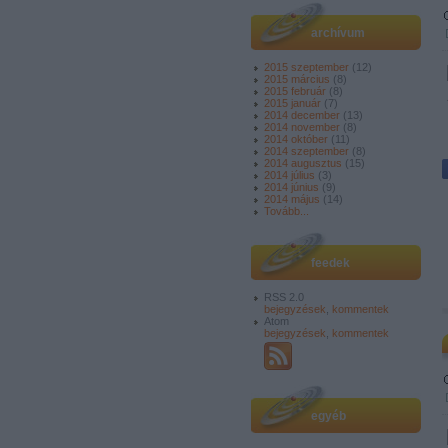
archívum
2015 szeptember
(
12
)
2015 március
(
8
)
2015 február
(
8
)
2015 január
(
7
)
2014 december
(
13
)
2014 november
(
8
)
2014 október
(
11
)
2014 szeptember
(
8
)
2014 augusztus
(
15
)
2014 július
(
3
)
2014 június
(
9
)
2014 május
(
14
)
Tovább
...
feedek
RSS 2.0
bejegyzések
,
kommentek
Atom
bejegyzések
,
kommentek
egyéb