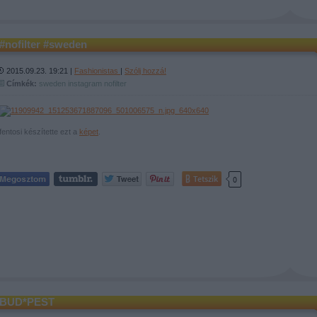
#nofilter #sweden
2015.09.23. 19:21 |
Fashionistas
|
Szólj hozzá!
Címkék:
sweden
instagram
nofilter
fentosi készítette ezt a
képet
.
Tetszik
0
BUD*PEST