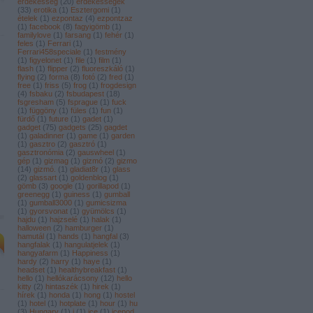
érdekesség
(
20
)
érdekességek
(
33
)
erotika
(
1
)
Esztergomi
(
1
)
ételek
(
1
)
ezpontaz
(
4
)
ezpontzaz
(
1
)
facebook
(
8
)
fagyigömb
(
1
)
familylove
(
1
)
farsang
(
1
)
fehér
(
1
)
feles
(
1
)
Ferrari
(
1
)
Ferrari458speciale
(
1
)
festmény
(
1
)
figyelonet
(
1
)
file
(
1
)
film
(
1
)
flash
(
1
)
flipper
(
2
)
fluoreszkáló
(
1
)
flying
(
2
)
forma
(
8
)
fotó
(
2
)
fred
(
1
)
free
(
1
)
friss
(
5
)
frog
(
1
)
frogdesign
(
4
)
fsbaku
(
2
)
fsbudapest
(
18
)
fsgresham
(
5
)
fsprague
(
1
)
fuck
(
1
)
függöny
(
1
)
füles
(
1
)
fun
(
1
)
fürdő
(
1
)
future
(
1
)
gadet
(
1
)
gadget
(
75
)
gadgets
(
25
)
gagdet
(
1
)
galadinner
(
1
)
game
(
1
)
garden
(
1
)
gasztro
(
2
)
gasztró
(
1
)
gasztronómia
(
2
)
gauswheel
(
1
)
gép
(
1
)
gizmag
(
1
)
gizmó
(
2
)
gizmo
(
14
)
gizmó.
(
1
)
gladiat8r
(
1
)
glass
(
2
)
glassart
(
1
)
goldenblog
(
1
)
gömb
(
3
)
google
(
1
)
gorillapod
(
1
)
greenegg
(
1
)
guiness
(
1
)
gumball
(
1
)
gumball3000
(
1
)
gumicsizma
(
1
)
gyorsvonat
(
1
)
gyümölcs
(
1
)
hajdu
(
1
)
hajzselé
(
1
)
halak
(
1
)
halloween
(
2
)
hamburger
(
1
)
hamutál
(
1
)
hands
(
1
)
hangfal
(
3
)
hangfalak
(
1
)
hangulatjelek
(
1
)
hangyafarm
(
1
)
Happiness
(
1
)
hardy
(
2
)
harry
(
1
)
haye
(
1
)
headset
(
1
)
healthybreakfast
(
1
)
hello
(
1
)
hellókarácsony
(
12
)
hello
kitty
(
2
)
hintaszék
(
1
)
hirek
(
1
)
hírek
(
1
)
honda
(
1
)
hong
(
1
)
hostel
(
1
)
hotel
(
1
)
hotplate
(
1
)
hour
(
1
)
hu
(
3
)
Hungary
(
1
)
i
(
1
)
ice
(
1
)
icepod