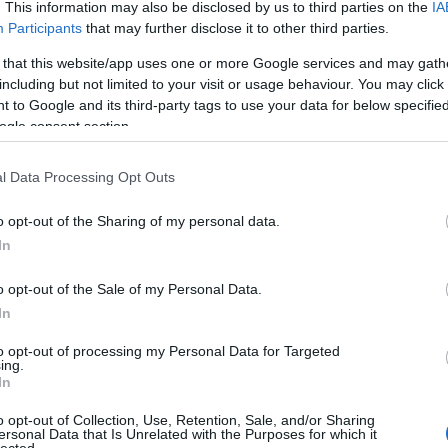
Tetszik
0
. This information may also be disclosed by us to third parties on the
IA
Participants
that may further disclose it to other third parties.
 that this website/app uses one or more Google services and may gath
including but not limited to your visit or usage behaviour. You may click 
 to Google and its third-party tags to use your data for below specifi
ogle consent section.
Magyaros vendègszeretet // ARC
l Data Processing Opt Outs
2015.09.16. 08:34 |
Fashionistas
|
Szólj hozzá!
o opt-out of the Sharing of my personal data.
Címkék:
instagram
In
o opt-out of the Sale of my Personal Data.
fentosi készítette ezt a
képet
.
In
to opt-out of processing my Personal Data for Targeted
ing.
Tetszik
0
In
o opt-out of Collection, Use, Retention, Sale, and/or Sharing
ersonal Data that Is Unrelated with the Purposes for which it
lected.