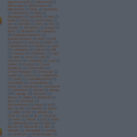
bigyószavazás
(
1
)
bikicsunáj
(
1
)
bikicsunaj
(
1
)
bikiniszezon
(
1
)
billentyűzet
(
1
)
birds
(
1
)
biztositás
(
1
)
blackberry
(
1
)
blog
(
4
)
bluelagoon
(
1
)
bocsfiuk
(
1
)
bolt
(
3
)
boltja
(
1
)
book
(
1
)
boomeráng
(
1
)
bor
(
1
)
borhűtő
(
1
)
bors
(
1
)
box
(
1
)
brando
(
1
)
Breakfast
(
1
)
bringa
(
1
)
Briós
(
1
)
Budapest
(
3
)
budapest
(
6
)
Budapestmarathon
(
1
)
budapestsunset
(
1
)
buék
(
1
)
buli
(
3
)
bunyó
(
1
)
burzsuj
(
1
)
bútor
(
1
)
Cafeelviszem
(
1
)
Cantine
(
1
)
case
(
1
)
celebbaba
(
1
)
chanel
(
1
)
chill
(
1
)
chisora
(
1
)
christmass
(
1
)
cipő
(
3
)
club
(
1
)
coca
(
1
)
cola
(
1
)
converse
(
1
)
cookbook
(
1
)
cool
(
1
)
cooler
(
1
)
Cronut
(
1
)
Cronut
budapest
(
1
)
Cronut fánk
(
1
)
Cronut Hungary
(
1
)
Cronut láz
(
1
)
csalás
(
1
)
csocsó
(
1
)
csodakerék
(
1
)
csoki
(
1
)
csokibillentyűzet
(
1
)
csokoládé
(
2
)
csunyababa
(
1
)
cukor
(
1
)
cukrászat
(
1
)
cybergame
(
1
)
dekoráció
(
1
)
desgin
(
3
)
design
(
207
)
design.
(
5
)
desszert
(
1
)
devon
(
1
)
digital
(
1
)
dimenzió
(
1
)
dino
(
1
)
discopolo
(
2
)
discovermono
(
1
)
divat
(
4
)
dj
(
2
)
dna
(
1
)
dns
(
1
)
dnskép
(
1
)
doboz
(
1
)
dolls
(
1
)
don
(
1
)
donald
(
1
)
drink
(
1
)
drog
(
1
)
ds
(
1
)
duracell
(
1
)
earth
(
1
)
ebook
(
1
)
ed
(
1
)
éden
(
1
)
egészség
(
1
)
égi
(
2
)
éjjeli
(
1
)
ékszer
(
2
)
ékszerek
(
1
)
élet
(
1
)
ellopták
(
1
)
energiaital
(
1
)
enviga
(
1
)
építészet
(
1
)
érdekeségek
(
2
)