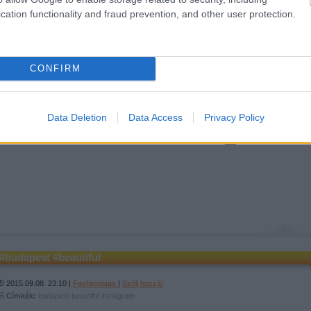
#budapestsunset
cation functionality and fraud prevention, and other user protection.
2015.09.14. 22:35 |
Fashionistas
|
Szólj hozzá!
Címkék:
instagram
budapestsunset
CONFIRM
fentosi készítette ezt a
képet
.
Data Deletion
Data Access
Privacy Policy
Tetszik
0
#budapest #beautiful
2015.09.08. 23:10 |
Fashionistas
|
Szólj hozzá!
Címkék:
budapest
beautiful
instagram