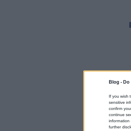
Blog -
Do 
If you wish 
sensitive in
confirm you
continue se
information 
further disc