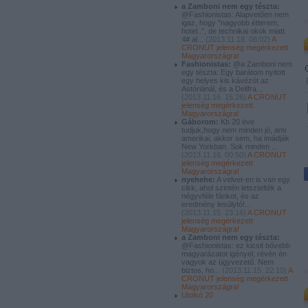
a Zamboni nem egy tészta:
@Fashionistas: Alapvetően nem
igaz, hogy "nagyobb étterem,
hotel..", de technikai okok miatt
4# al...
(
2013.11.18. 08:02
)
A
CRONUT jelenség megérkezett
Magyarországra!
Fashionistas:
@a Zamboni nem
egy tészta: Egy barátom nyitott
egy helyes kis kávézót az
Astóriánál, és a Delifra...
(
2013.11.16. 15:26
)
A CRONUT
jelenség megérkezett
Magyarországra!
Gáborom:
Kb 20 éve
tudjuk,hogy nem minden jó, ami
amerikai, akkor sem, ha imádják
New Yorkban. Sok minden ...
(
2013.11.16. 00:50
)
A CRONUT
jelenség megérkezett
Magyarországra!
nyehehe:
A velvet-en is van egy
cikk, ahol szintén letsztelték a
négyvféle fánkot, és az
eredmény lesúlytó!...
(
2013.11.15. 23:16
)
A CRONUT
jelenség megérkezett
Magyarországra!
a Zamboni nem egy tészta:
@Fashionistas: ez kicsit bővebb
magyarázatot igényel, révén én
vagyok az ügyvezető. Nem
biztos, ho...
(
2013.11.15. 22:10
)
A
CRONUT jelenség megérkezett
Magyarországra!
Utolsó 20