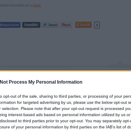
fentosi készítette ezt a
képet
.
Tetszik
0
Just a usual house in Budapest.....#budapest
Not Process My Personal Information
2015.09.17. 22:16 |
Fashionistas
|
Szólj hozzá!
Címkék:
budapest
instagram
to opt-out of the sale, sharing to third parties, or processing of your per
formation for targeted advertising by us, please use the below opt-out s
r selection. Please note that after your opt-out request is processed y
fentosi készítette ezt a
képet
.
eing interest-based ads based on personal information utilized by us or
disclosed to third parties prior to your opt-out. You may separately opt-
losure of your personal information by third parties on the IAB’s list of