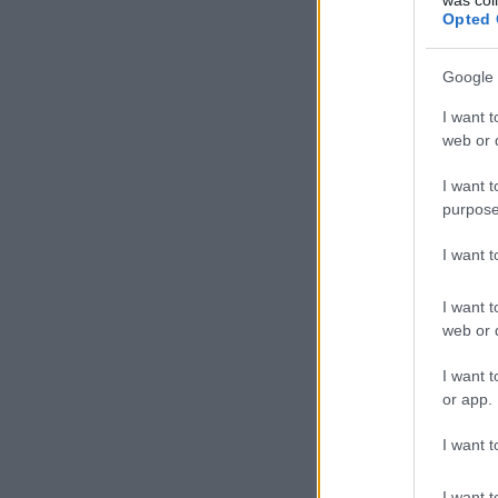
Opted 
Google 
I want t
web or d
I want t
purpose
I want 
I want t
web or d
I want t
or app.
I want t
I want t