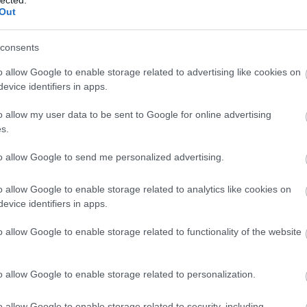
Out
consents
Otello
o allow Google to enable storage related to advertising like cookies on
evice identifiers in apps.
2015.09.15. 16:41 |
Fashionistas
|
Szólj hozzá!
Címkék:
instagram
o allow my user data to be sent to Google for online advertising
s.
fentosi készítette ezt a
képet
.
to allow Google to send me personalized advertising.
o allow Google to enable storage related to analytics like cookies on
Tetszik
0
evice identifiers in apps.
o allow Google to enable storage related to functionality of the website
o allow Google to enable storage related to personalization.
o allow Google to enable storage related to security, including