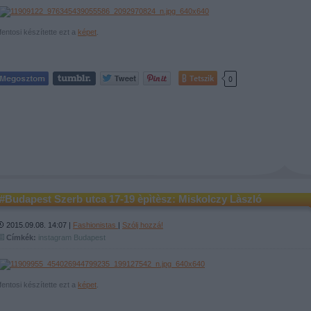
fentosi készítette ezt a
képet
.
Tetszik
0
#Budapest Szerb utca 17-19 èpìtèsz: Miskolczy Làszló
2015.09.08. 14:07 |
Fashionistas
|
Szólj hozzá!
Címkék:
instagram
Budapest
fentosi készítette ezt a
képet
.