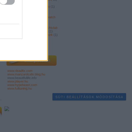
videó
(
2
)
világ
(
2
)
világító
(
1
)
világválság
(
1
)
village
(
1
)
vino
(
1
)
vintageseiko
(
1
)
virusok
(
1
)
voodoo
(
2
)
voodoobaba
(
2
)
vudubaba
(
1
)
wallpaper
(
1
)
watch
(
2
)
web
(
1
)
webkamera
(
1
)
webshop
(
1
)
wii
(
4
)
wine
(
1
)
winechill
(
1
)
wolfpack
(
1
)
yachtclub
(
1
)
yachtporn
(
1
)
Yamamoto
(
1
)
yanko
(
1
)
yankodesign
(
3
)
york
(
1
)
zene
(
7
)
zöld
(
1
)
zoom
(
9
)
zoom.hu
(
2
)
zuhany
(
2
)
Címkefelhő
olvasgassátok!
www.deadfix.com
www.manzardcafe.blog.hu
www.beautifullife.info
www.player.hu
www.hypebeast.com
www.fulltuning.hu
SÜTI BEÁLLÍTÁSOK MÓDOSÍTÁSA